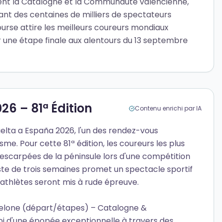
ement la Catalogne et la Communauté valencienne,
nt des centaines de milliers de spectateurs
ourse attire les meilleurs coureurs mondiaux
 une étape finale aux alentours du 13 septembre
6 – 81ª Édition
Contenu enrichi par IA
uelta a España 2026, l'un des rendez-vous
me. Pour cette 81ª édition, les coureurs les plus
s escarpées de la péninsule lors d'une compétition
ste de trois semaines promet un spectacle sportif
 athlètes seront mis à rude épreuve.
rcelone (départ/étapes) – Catalogne &
 d'une épopée exceptionnelle à travers des