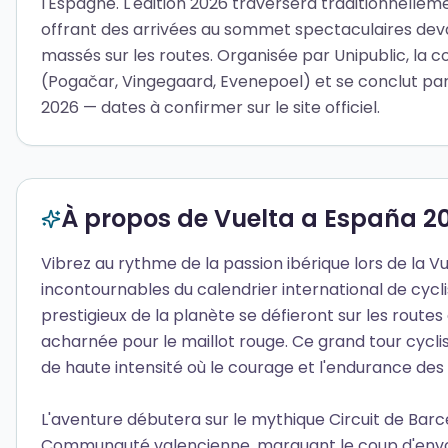
l'Espagne. L'édition 2026 traversera traditionnell
offrant des arrivées au sommet spectaculaires deva
massés sur les routes. Organisée par Unipublic, la c
(Pogačar, Vingegaard, Evenepoel) et se conclut par
2026 — dates à confirmer sur le site officiel.
À propos de Vuelta a España 202
Vibrez au rythme de la passion ibérique lors de la V
incontournables du calendrier international de cyclis
prestigieux de la planète se défieront sur les route
acharnée pour le maillot rouge. Ce grand tour cycli
de haute intensité où le courage et l'endurance des
L'aventure débutera sur le mythique Circuit de Ba
Communauté valencienne, marquant le coup d'envoi