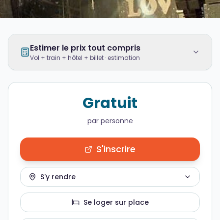
Estimer le prix tout compris
Vol + train + hôtel + billet · estimation
Gratuit
par personne
S'inscrire
S'y rendre
Se loger sur place