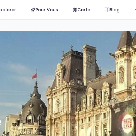
Explorer
Pour Vous
Carte
Blog
 le Festival Fnac Live, un événement incontournable qui s'
e